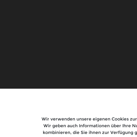
Motorräder
Rides
Bullet 650
Riders Club
Guerrilla 450
Rentals
Goan Classic 350
Tours
Classic 650
Bear 650
New Himalayan 450
Shotgun 650
Bullet 350
Super Meteor 650
HNTR 350
Wir verwenden unsere eigenen Cookies zur 
Classic 350
Wir geben auch Informationen über Ihre Nu
Meteor
kombinieren, die Sie ihnen zur Verfügung 