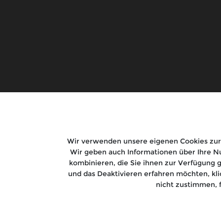
Guerrilla 450
Rentals
Goan Classic 350
Tours
Classic 650
Bear 650
New Himalayan 450
Shotgun 650
Bullet 350
Super Meteor 650
HNTR 350
Wir verwenden unsere eigenen Cookies zur 
Classic 350
Wir geben auch Informationen über Ihre Nu
Meteor
kombinieren, die Sie ihnen zur Verfügung 
Interceptor 650
und das Deaktivieren erfahren möchten, kl
nicht zustimmen, 
Continental GT
© Royal Enfield 2026