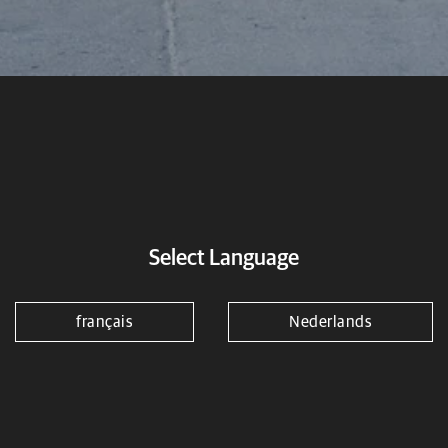
Categories
Select Language
français
Nederlands
Seats