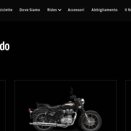
iclette
Dove Siamo
Rides
Accessori
Abbigliamento
Il 
ndo