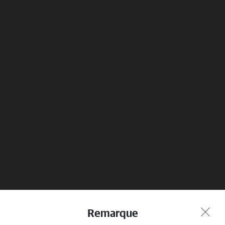
Security and maintenance
Know more
Réserver un essai
Trouver un magasin
Remarque
routier