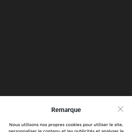
Security and maintenance
Know more
Réserver un essai
Trouver un magasin
Remarque
routier
Nous utilisons nos propres cookies pour utiliser le site,
Joignez-vous à la conversation
personnaliser le contenu et les publicités et analyser le