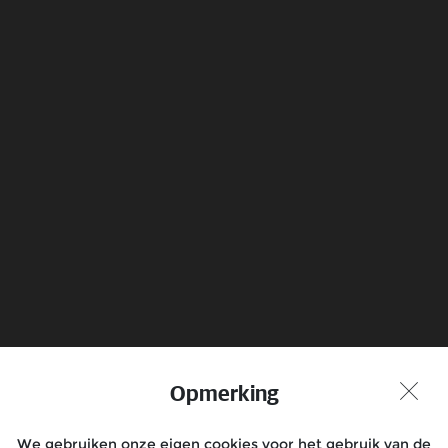
Electrical
Know more
Boek een Testrit
Vind Dealer
Opmerking
Praat met ons mee
We gebruiken onze eigen cookies voor het gebruik van de