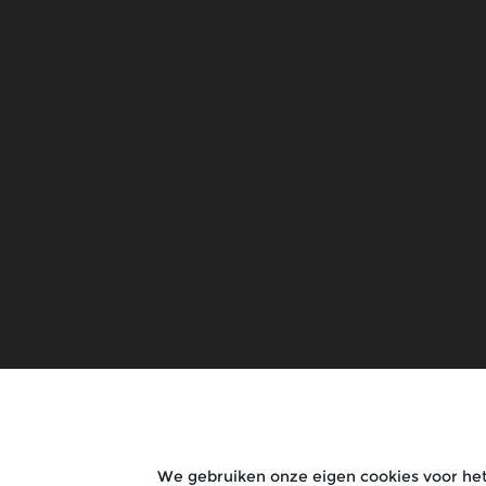
Modellen
Rides
Bullet 650
Rides & Clu
Goan Classic 350
Rentals
Classic 650
Tours
Bear 650
Guerrilla 450
New Himalayan 450
Shotgun 650
Bullet 350
Super Meteor 650
HNTR 350
We gebruiken onze eigen cookies voor het 