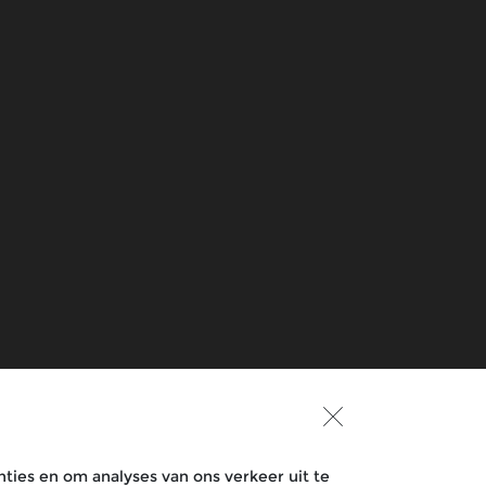
Praat met ons mee
Over Royal Enfield
Since 1901
Over Eicher Motors
Royal Enfield TV
ties en om analyses van ons verkeer uit te