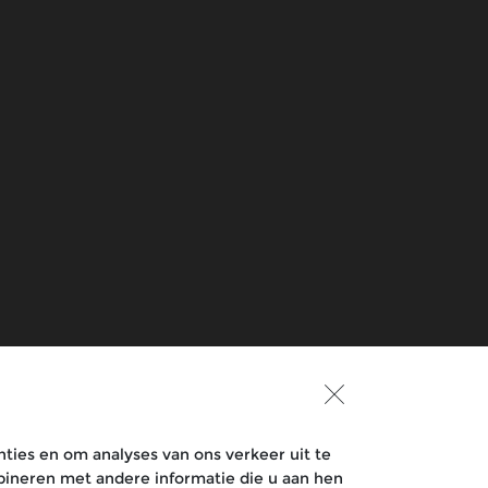
Praat met ons mee
Over Royal Enfield
Since 1901
Over Eicher Motors
Royal Enfield TV
ties en om analyses van ons verkeer uit te
bineren met andere informatie die u aan hen