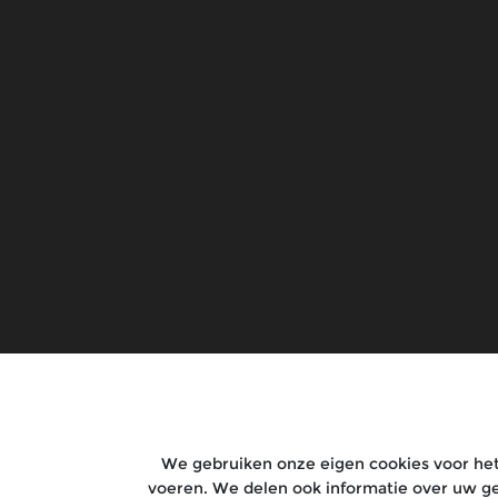
Modellen
Rides
Bullet 650
Rides & Clu
Goan Classic 350
Rentals
Classic 650
Tours
Bear 650
Guerrilla 450
New Himalayan 450
Shotgun 650
Bullet 350
Super Meteor 650
HNTR 350
We gebruiken onze eigen cookies voor het 
Classic 350
voeren. We delen ook informatie over uw ge