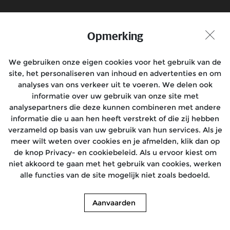
Royal Enfield streeft ernaar om het publiek te
voorzien van relevante inhoud met toegevoegde
waarde in de vorm van online advertenties. Wij
Opmerking
respecteren echter de wensen van iedereen die
niet gevolgd wil worden door derde partijen die
online adverteren. Gebruikers kunnen zich
We gebruiken onze eigen cookies voor het gebruik van de
afmelden voor online reclame- en
site, het personaliseren van inhoud en advertenties en om
analyseprogramma's op basis van cookies door de
analyses van ons verkeer uit te voeren. We delen ook
afmeldingsinstructies te volgen die door onze
informatie over uw gebruik van onze site met
reclame- en analysepartners worden gegeven in
analysepartners die deze kunnen combineren met andere
het kader van ons speciale cookiebeleid, zoals
informatie die u aan hen heeft verstrekt of die zij hebben
vermeld op deze pagina.Klik op de onderstaande
verzameld op basis van uw gebruik van hun services. Als je
link voor meer informatie over ons Privacybeleid.
meer wilt weten over cookies en je afmelden, klik dan op
https://royalenfield.com/privacy/
de knop Privacy- en cookiebeleid. Als u ervoor kiest om
niet akkoord te gaan met het gebruik van cookies, werken
alle functies van de site mogelijk niet zoals bedoeld.
Aanvaarden