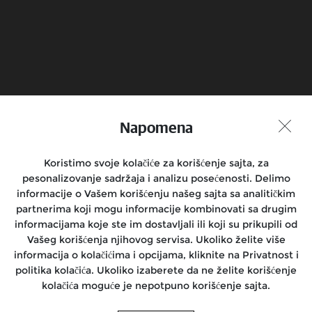
Zakaži probnu vožnju
Pronadji prodavnicu
Napomena
Pridruži se razgovoru
Koristimo svoje kolačiće za korišćenje sajta, za
pesonalizovanje sadržaja i analizu posećenosti. Delimo
informacije o Vašem korišćenju našeg sajta sa analitičkim
Motocikli
partnerima koji mogu informacije kombinovati sa drugim
informacijama koje ste im dostavljali ili koji su prikupili od
Vozači
Vašeg korišćenja njihovog servisa. Ukoliko želite više
informacija o kolačićima i opcijama, kliknite na Privatnost i
Podrška
politika kolačića. Ukoliko izaberete da ne želite korišćenje
kolačića moguće je nepotpuno korišćenje sajta.
O nama