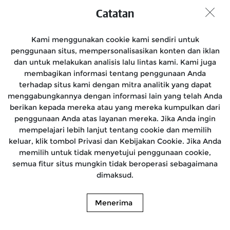
Catatan
Kami menggunakan cookie kami sendiri untuk
penggunaan situs, mempersonalisasikan konten dan iklan
dan untuk melakukan analisis lalu lintas kami. Kami juga
membagikan informasi tentang penggunaan Anda
1993
terhadap situs kami dengan mitra analitik yang dapat
menggabungkannya dengan informasi lain yang telah Anda
Enfield India memproduksi sepeda motor berbahan bakar diesel
berikan kepada mereka atau yang mereka kumpulkan dari
pertama di dunia, secara massal. Dikenal sebagai Enfield Diesel,
penggunaan Anda atas layanan mereka. Jika Anda ingin
sepeda motor ini menggunakan bahan bakar secara efisien, dengan
mempelajari lebih lanjut tentang cookie dan memilih
kapasitas 325cc yang terpasang pada casis standard rolling Bullet.
keluar, klik tombol Privasi dan Kebijakan Cookie. Jika Anda
memilih untuk tidak menyetujui penggunaan cookie,
semua fitur situs mungkin tidak beroperasi sebagaimana
dimaksud.
Menerima