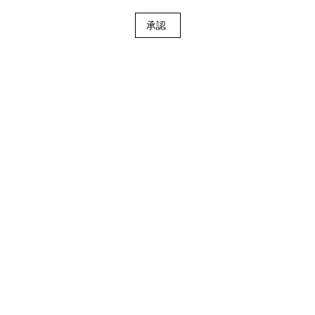
承認
ロイヤル エンフィールド オフィシャ
ルディーラー ロケーター
ロイヤル エンフィールド オフィシャルディーラーを探す