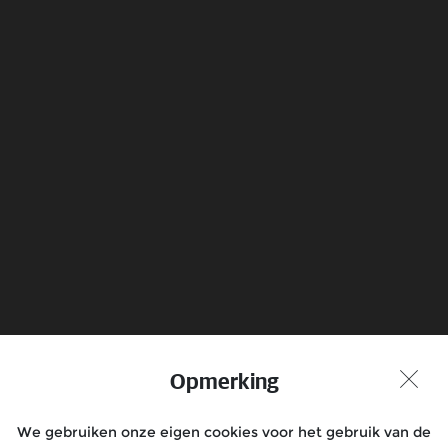
Electrical
Know more
Boek een Testrit
Vind Dealer
Opmerking
Praat met ons mee
We gebruiken onze eigen cookies voor het gebruik van de