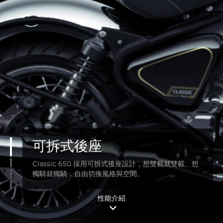
可拆式後座
Classic 650 採用可拆式後座設計，想雙載就雙載、想
獨騎就獨騎，自由切換風格與空間。
性能介紹