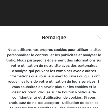
Réservez votre essai
Trouvez votre
revendeur
Joignez-vous à la conversation
Remarque
Nous utilisons nos propres cookies pour utiliser le site,
Motos
personnaliser le contenu et les publicités et analyser le
trafic. Nous partageons également des informations sur
Rides
votre utilisation de notre site avec des partenaires
d’analyse qui peuvent les combiner avec d’autres
Localisez-nous
informations que vous leur avez fournies ou qu’ils ont
recueillies lors de votre utilisation de leurs services. Si
À propos
vous souhaitez en savoir plus sur les cookies et la
désinscription, cliquez sur le bouton Politique de
Avertissement de Royal Enfield
:
confidentialité et d'utilisation de cookies. Si vous
"Pour les trajets courts, privilégiez la marche ou le vélo."
choisissez de ne pas accepter l'utilisation de cookies,
"Pensez à covoiturer."