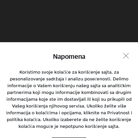
Zakaži probnu vožnju
Pronadji prodavnicu
Napomena
Pridruži se razgovoru
Koristimo svoje kolačiće za korišćenje sajta, za
pesonalizovanje sadržaja i analizu posećenosti. Delimo
informacije o Vašem korišćenju našeg sajta sa analitičkim
Motocikli
partnerima koji mogu informacije kombinovati sa drugim
informacijama koje ste im dostavljali ili koji su prikupili od
Vozači
Vašeg korišćenja njihovog servisa. Ukoliko želite više
informacija o kolačićima i opcijama, kliknite na Privatnost i
Podrška
politika kolačića. Ukoliko izaberete da ne želite korišćenje
kolačića moguće je nepotpuno korišćenje sajta.
O nama