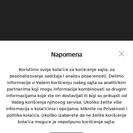
Zakaži probnu vožnju
Pronadji prodavnicu
Napomena
Pridruži se razgovoru
Koristimo svoje kolačiće za korišćenje sajta, za
pesonalizovanje sadržaja i analizu posećenosti. Delimo
informacije o Vašem korišćenju našeg sajta sa analitičkim
Motocikli
partnerima koji mogu informacije kombinovati sa drugim
informacijama koje ste im dostavljali ili koji su prikupili od
Vozači
Vašeg korišćenja njihovog servisa. Ukoliko želite više
informacija o kolačićima i opcijama, kliknite na Privatnost i
Podrška
politika kolačića. Ukoliko izaberete da ne želite korišćenje
kolačića moguće je nepotpuno korišćenje sajta.
O nama