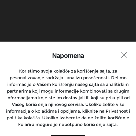
Zakaži probnu vožnju
Pronadji prodavnicu
Napomena
Pridruži se razgovoru
Koristimo svoje kolačiće za korišćenje sajta, za
pesonalizovanje sadržaja i analizu posećenosti. Delimo
informacije o Vašem korišćenju našeg sajta sa analitičkim
Motocikli
partnerima koji mogu informacije kombinovati sa drugim
informacijama koje ste im dostavljali ili koji su prikupili od
Vozači
Vašeg korišćenja njihovog servisa. Ukoliko želite više
informacija o kolačićima i opcijama, kliknite na Privatnost i
Podrška
politika kolačića. Ukoliko izaberete da ne želite korišćenje
kolačića moguće je nepotpuno korišćenje sajta.
O nama