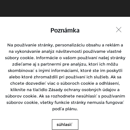
Poznámka
Rezervace zkušební jízdy
Kde nás nájdete
Join the conversation
Na používanie stránky, personalizáciu obsahu a reklám a
na vykonávanie analýz návštevnosti používame vlastné
súbory cookie. Informácie o vašom používaní našej stránky
zdieľame aj s partnermi pre analýzu, ktorí ich môžu
skombinovať s inými informáciami, ktoré ste im poskytli
Motocykle
alebo ktoré zhromaždili pri používaní ich služieb. Ak sa
chcete dozvedieť viac o súboroch cookie a odhlásení,
Rides
kliknite na tlačidlo Zásady ochrany osobných údajov a
súborov cookie. Ak sa rozhodnete nesúhlasiť s používaním
Podpora
súborov cookie, všetky funkcie stránky nemusia fungovať
podľa plánu.
About Us
súhlasiť
Royal Enfield 2026. Obrázky sa môžu líšiť od vzhľadu skutočného produktu