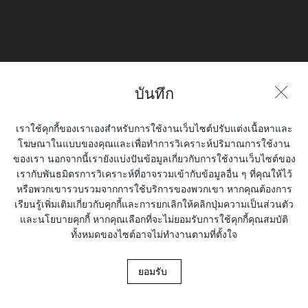
เปิดตัวรถมอเตอร์ไซค์รุ่น Bullet ใหม่ ขนาด 500 ซีซี โดยตั้งเป้าเพื่อการส่งออก
โดยเฉพาะ มีจำหน่ายในรุ่นย่อยแบบ Classic, Deluxe และ Superstar พร้อมตัว
เลือกรุ่นขนาด 350 ซีซี
บันทึก
เราใช้คุกกี้ของเราเองสำหรับการใช้งานเว็บไซต์ปรับแต่งเนื้อหาและ
โฆษณาในแบบของคุณและเพื่อทำการวิเคราะห์ปริมาณการใช้งาน
ของเรา นอกจากนี้เรายังแบ่งปันข้อมูลเกี่ยวกับการใช้งานเว็บไซต์ของ
เรากับพันธมิตรการวิเคราะห์ที่อาจรวมเข้ากับข้อมูลอื่น ๆ ที่คุณให้ไว้
หรือพวกเขารวบรวมจากการใช้บริการของพวกเขา หากคุณต้องการ
เรียนรู้เพิ่มเติมเกี่ยวกับคุกกี้และการยกเลิกให้คลิกปุ่มความเป็นส่วนตัว
และนโยบายคุกกี้ หากคุณเลือกที่จะไม่ยอมรับการใช้คุกกี้คุณสมบัติ
ทั้งหมดของไซต์อาจไม่ทำงานตามที่ตั้งใจ
ยอมรับ
1993
Enfield ประเทศอินเดีย ผลิตรถมอเตอร์ไซค์เครื่องยนต์ดีเซล โดยการผลิตเป็น