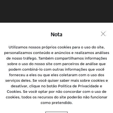
Agende um Test Ride
Encontre uma
concessionária
Siga-nos
Nota
Utilizamos nossos próprios cookies para o uso do site,
Motocicletas
personalizamos conteúdo e anúncios e realizamos análises
de nosso tráfego. Também compartilhamos informações
Passeios
sobre o uso do nosso site com parceiros de análise que
podem combiná-lo com outras informações que você
Localização
forneceu a eles ou que eles coletaram com o uso dos
serviços deles. Se você quiser saber mais sobre cookies e
Sobre Nós
desativar, clique no botão Política de Privacidade e
Cookies. Se você optar por não concordar com o uso de
Mídia
cookies, todos os recursos do site poderão não funcionar
como pretendido.
Recall