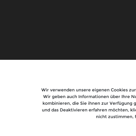
Guerrilla 450
Rentals
Goan Classic 350
Tours
Classic 650
Bear 650
New Himalayan 450
Shotgun 650
Bullet 350
Super Meteor 650
HNTR 350
Wir verwenden unsere eigenen Cookies zur 
Classic 350
Wir geben auch Informationen über Ihre Nu
Meteor 350
kombinieren, die Sie ihnen zur Verfügung 
Interceptor 650
und das Deaktivieren erfahren möchten, kl
nicht zustimmen, 
Continental GT