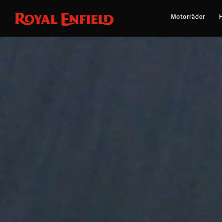
Motorräder
Eine Roa
Inspiriert v
Angetrieben von rei