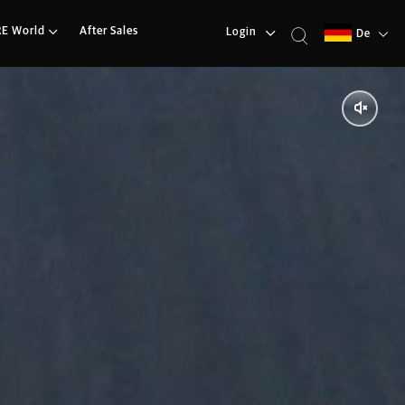
RE World
After Sales
Login
De
e-Appeal.
ischen Wüste.
en Zweizylindermotor