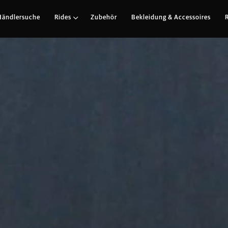
#AngetriebenVonIntuition
Händlersuche
Rides
Zubehör
Bekleidung & Accessoires
d Scrambler mit Sechziger-Jahr
Royal Enfield Bear 650
om Big Bear Run in der kaliforn
ner Intuition, mit dem gefeiert
von Royal Enfield.