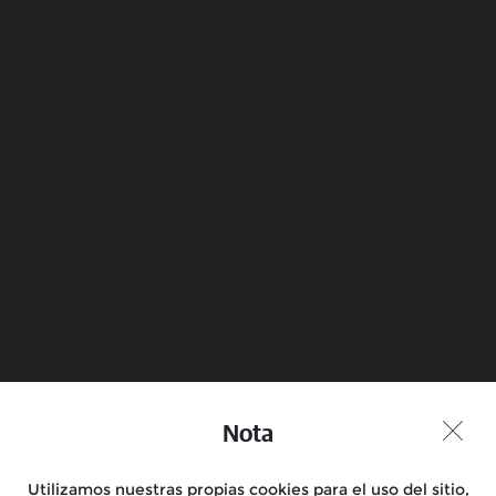
Eléctrica
Conoce más
Reserva una prueba en
Encuentra una tienda
moto
Nota
Unirse a la conversación
Utilizamos nuestras propias cookies para el uso del sitio,