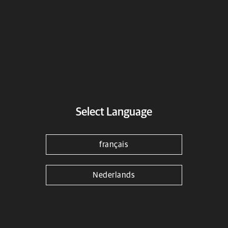
Adresse
Select Language
français
Motorradhaus Cottbus
Nederlands
Motorradhaus Cottbus
Merzdorfer Weg 4A
Cottbus