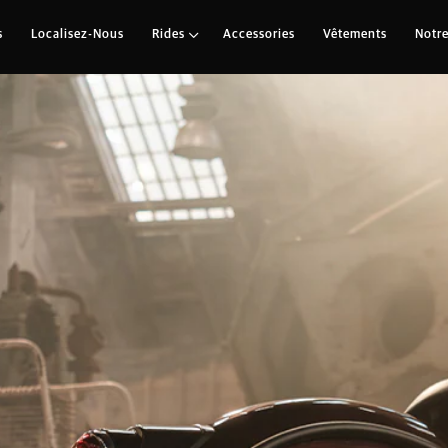
Classic 650 Twin
s
Localisez-Nous
Rides
Accessories
Vêtements
Notre
Une double dose de caractère.
Double dose
avoir-faire. Tous les codes typiq
le célèbre moteur 650 Twin.