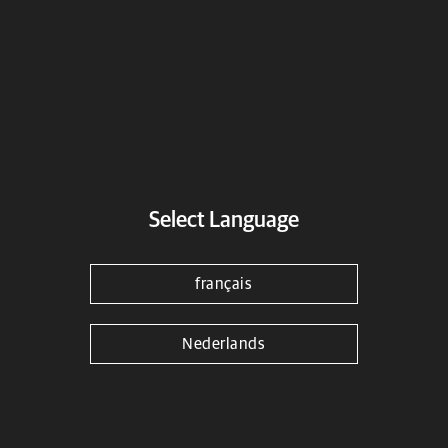
Adresse
Select Language
français
Wörner & Hirsch Motorradservice e.K.
Nederlands
Wörner & Hirsch Motorradservice e.K.
Ferdinand-Lassalle-Straße 26
Reutlingen