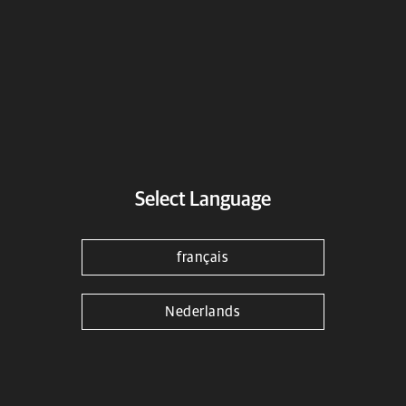
Adresse
Select Language
français
Kmoto Vilnius
Nederlands
Kmoto Vilnius
Titnago g. 12
Vilnius