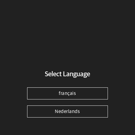
Select Language
français
Nederlands
Bouchon De Réservoir D’huile
Argenté