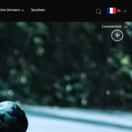
tre Univers
Soutien
Fr
ressif modifié pour la
Connexion
0 Nm x 452 cm3, d’un
-adhérents.