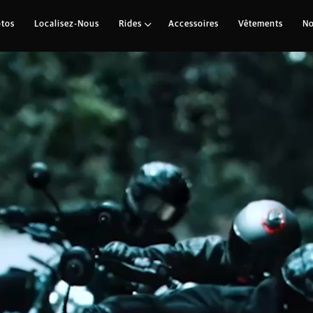
#APEXMODE
tos
Localisez-Nous
Rides
Accessoires
Vêtements
No
 est là. Un roadster élancé et ag
Royal Enfield Guerrilla 450
un coupleux moteur de 40 ch x 4
agé et de pneus routiers ultra