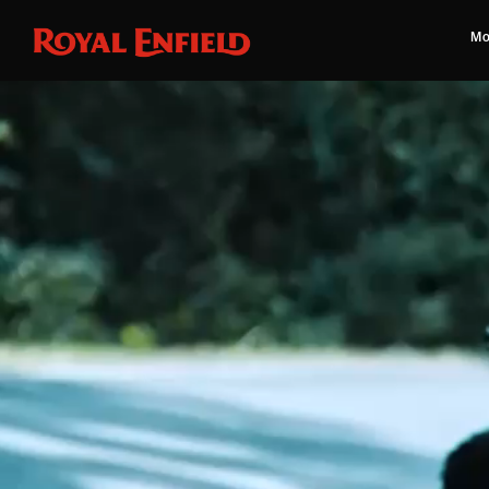
Mo
La Guerrilla 450 Apex
ville, et équipé d’
guidon eng