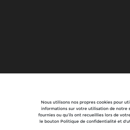
Guerrilla 450
Rentals
Goan Classic 350
Tours
Classic 650
Bear 650
New Himalayan 450
Shotgun 650
Bullet 350
Super Meteor 650
HNTR 350
Classic 350
Meteor 350
Interceptor 650
Nous utilisons nos propres cookies pour util
informations sur votre utilisation de notre
Continental GT
fournies ou qu’ils ont recueillies lors de votr
le bouton Politique de confidentialité et d'u
Avertissement de Royal Enfield
: