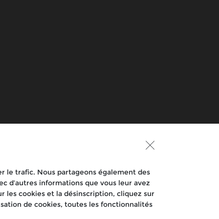
À propos d'Eicher Motors
Royal Enfield TV
yser le trafic. Nous partageons également des
vec d’autres informations que vous leur avez
ur les cookies et la désinscription, cliquez sur
isation de cookies, toutes les fonctionnalités
Privacy
Terms & Conditions
Cookies