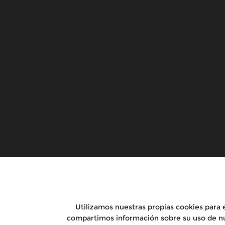
Motocicletas
Salidas
Bullet 650
Salidas y Cl
Guerrilla 450
Rentals
Goan Classic 350
Tours
Classic 650
Bear 650
New Himalayan 450
Shotgun 650
Bullet 350
Super Meteor 650
HNTR 350
Classic 350
Utilizamos nuestras propias cookies para el
Meteor 350
compartimos información sobre su uso de nu