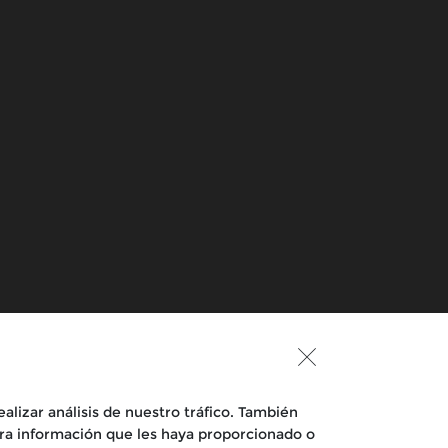
Conócenos
Desde 1901
Acerca de Eicher Motors
Royal Enfield TV
ealizar análisis de nuestro tráfico. También
ra información que les haya proporcionado o