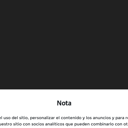
Encuéntranos
ub
Tiendas
Manual de usuario
Asistencia
Reserva una Prueba en Moto
Nota
 uso del sitio, personalizar el contenido y los anuncios y para r
estro sitio con socios analíticos que pueden combinarlo con ot